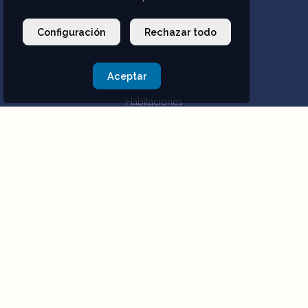
Configuración
Rechazar todo
Aceptar
Habitaciones
Entorno
Bebida & Comida
Sobre Nosotros
Nuestros Establecimientos
Sostenibilidad
(+34) 928 760 420
(+34) 626 668 340
recepcion@norcopia.com